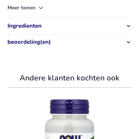
Meer tonen
Ingredienten
beoordeling(en)
Andere klanten kochten ook
Navigating through the elements of the carousel is possible using
Press to skip carousel
Press to go to carousel navigation