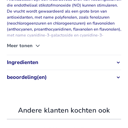
die endotheliaal stikstofmonoxide (NO) kunnen stimuleren.
De vrucht wordt gewaardeerd als een grote bron van
antioxidanten, met name polyfenolen, zoals fenolzuren
(neochlorogeenzuren en chlorogeenzuren) en flavonoïden
(anthocyanen, proanthocyanidinen, flavanolen en flavonolen),
met name cyanidine-3-galactoside en cyanidine-3-
arabinoside, evenals (-)-epicatechine-eenheden.
Meer tonen
Ingredienten
beoordeling(en)
Andere klanten kochten ook