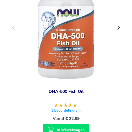
De GO-ED Voluntary Monograph is sinds 2002 de
kwaliteitsstandaard van de omega-3-industrie. De
standaard is ontwikkeld door de leden van de Omega-3
Working Group van de Council for Responsible Nutrition, de
voorloper van GO-ED. Ontwikkeld om ervoor te zorgen dat
omega-3-oliën die consumenten bereiken zowel veilig als
van hoge kwaliteit zijn, hebben de bedrijven die hebben
deelgenomen aan de ontwikkeling van de Monograph de
strengste kwaliteits- en zuiverheidsnormen van regelgeving
over de hele wereld overgenomen. Dit zorgt ervoor dat elke
olie die volgens de Monograph-normen is geproduceerd,
over de hele wereld kan worden verkocht.
DHA-500 Fish Oil
5
beoordeling(en)
Vanaf
€ 22,99
In Winkelwagen