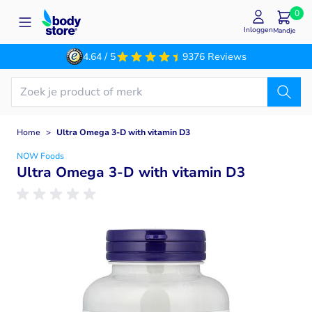
Ga naar de inhoud
0
Inloggen
Mandje
4.64 / 5
9376 Reviews
Home
>
Ultra Omega 3-D with vitamin D3
NOW Foods
Ultra Omega 3-D with vitamin D3
Main image
Click to view image in fullscreen