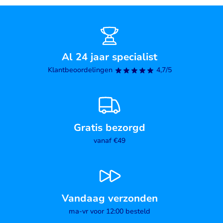
Voor wie is Soja Eiwit Isolaat bedoeld?
Vegetariërs en veganisten die hun eiwitinname willen
verhogen
Sporters die spiermassa willen opbouwen of behouden
Al 24 jaar specialist
Mensen die zuivel willen vermijden of lactose-intolerant zijn
Klantbeoordelingen
4,7/5
Iedereen die een gezonde, eiwitrijke shake wil voor ontbijt,
tussendoor of post-workout
Met NOW Soja Eiwit Isolaat krijg je een veelzijdig,
plantaardig eiwitpoeder dat zowel smaakvol als voedzaam
is, en bijdraagt aan een actieve, gezonde leefstijl.
Gratis bezorgd
vanaf €49
Vandaag verzonden
ma-vr voor 12:00 besteld