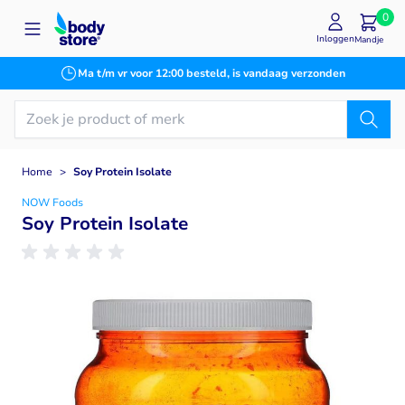
Ga naar de inhoud
0
Inloggen
Mandje
Ma t/m vr voor 12:00 besteld, is vandaag verzonden
Home
>
Soy Protein Isolate
NOW Foods
Soy Protein Isolate
Main image
Click to view image in fullscreen