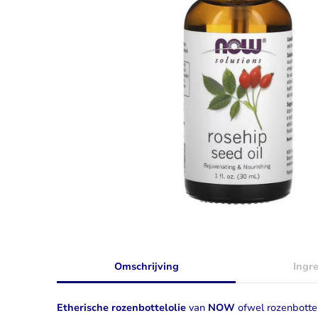
Taurine
Rhodiola
Bekijk alles
Bekijk alles
Omschrijving
Ingr
Etherische rozenbottelolie
van
NOW
ofwel
rozenbotte