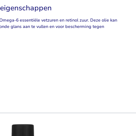
 eigenschappen
Omega-6 essentiële vetzuren en retinol zuur. Deze olie kan
onde glans aan te vullen en voor bescherming tegen
using the tab key. You can skip the carousel or go straight to carouse