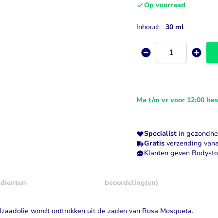
Op voorraad
Visolie & Omega
Vitamine D
Inhoud:
30 ml
Bekijk alles
Bekijk alles
Aantal
Ma t/m vr voor 12:00 be
Specialist
in gezondhei
Gratis
verzending vana
Klanten geven Bodyst
edienten
beoordeling(en)
lzaadolie
wordt onttrokken uit de zaden van Rosa Mosqueta.