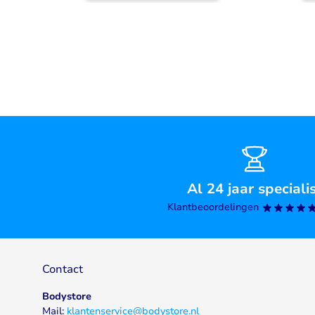
Al 24 jaar speciali
Klantbeoordelingen
Contact
Bodystore
Mail:
klantenservice@bodystore.nl