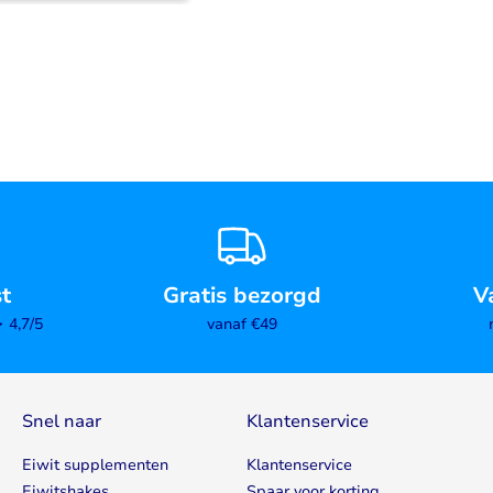
st
Gratis bezorgd
V
4,7/5
vanaf €49
Snel naar
Klantenservice
Eiwit supplementen
Klantenservice
Eiwitshakes
Spaar voor korting