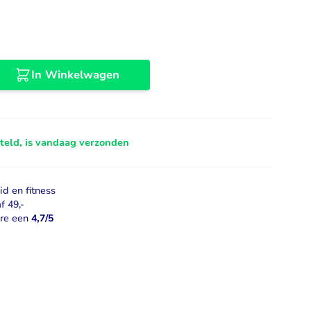
Libido
Bekijk alles
In Winkelwagen
steld, is vandaag verzonden
d en fitness
f 49,-
ore een
4,7/5