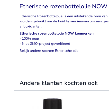
Etherische rozenbottelolie NOW
Etherische Rozenbottelolie is een uitstekende bron van 
worden gebruikt om de huid te vernieuwen om een ​​gez
antioxidanten.
Etherische rozenbottelolie NOW kenmerken
- 100% puur
- Niet GMO-project geverifieerd
Bekijk
andere
soorten Etherische olie.
Andere klanten kochten ook
Navigating through the elements of the carousel is possible 
Press to skip carousel