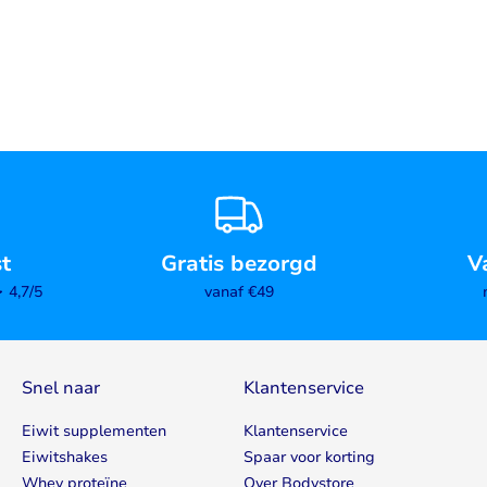
st
Gratis bezorgd
V
4,7/5
vanaf €49
Snel naar
Klantenservice
Eiwit supplementen
Klantenservice
Eiwitshakes
Spaar voor korting
Whey proteïne
Over Bodystore