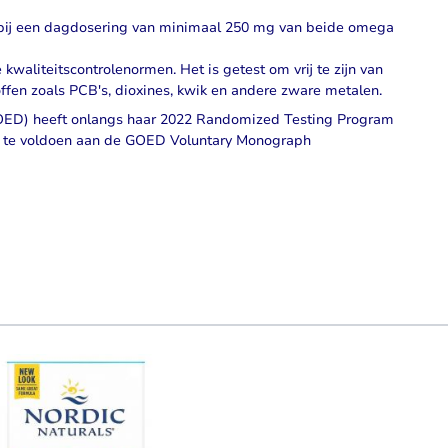
bij een dagdosering van minimaal 250 mg van beide omega
kwaliteitscontrolenormen. Het is getest om vrij te zijn van
ffen zoals PCB's, dioxines, kwik en andere zware metalen.
ED) heeft onlangs haar 2022 Randomized Testing Program
 te voldoen aan de GOED Voluntary Monograph
using the tab key. You can skip the carousel or go straight to carouse