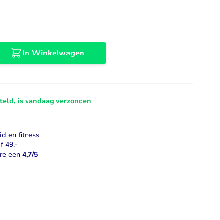
Libido
Bekijk alles
In Winkelwagen
steld, is vandaag verzonden
d en fitness
f 49,-
ore een
4,7/5