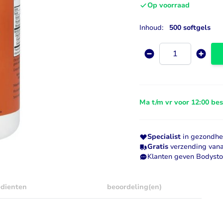
Op voorraad
Visolie & Omega
Vitamine D
Inhoud:
500 softgels
Bekijk alles
Bekijk alles
Aantal
Ma t/m vr voor 12:00 be
Specialist
in gezondhei
Gratis
verzending vana
Klanten geven Bodyst
edienten
beoordeling(en)