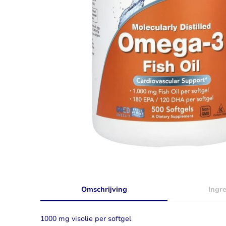
Taurine
Rhodiola
Bekijk alles
Bekijk alles
Omschrijving
Ingr
1000 mg visolie per softgel