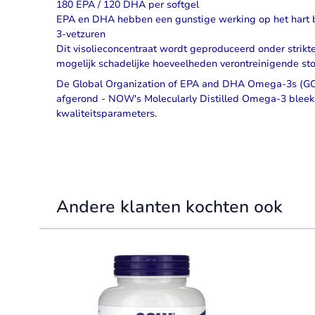
180 EPA / 120 DHA per softgel
EPA en DHA hebben een gunstige werking op het hart 
3-vetzuren
Dit visolieconcentraat wordt geproduceerd onder strikte 
mogelijk schadelijke hoeveelheden verontreinigende sto
De Global Organization of EPA and DHA Omega-3s (GO
afgerond - NOW's Molecularly Distilled
Omega-3
bleek
kwaliteitsparameters.
Andere klanten kochten ook
Navigating through the elements of the carousel is possible 
Press to skip carousel