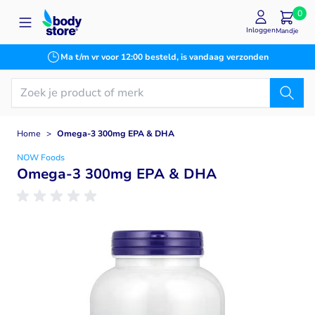
Ga naar de inhoud
0
Inloggen
Mandje
Ma t/m vr voor 12:00 besteld, is vandaag verzonden
Home
>
Omega-3 300mg EPA & DHA
NOW Foods
Omega-3 300mg EPA & DHA
Main image
Click to view image in fullscreen