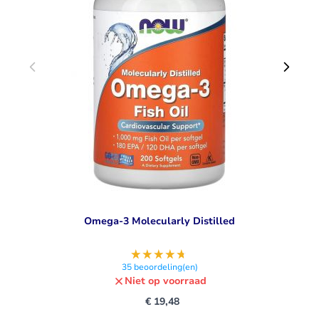
3 EPA DHA:
1000 mg visolie per softgel
180 mg EPA en 120 mg DHA per capsule
Moleculair gedistilleerde visolie van hoge kwaliteit
DHA en EPA hebben een gunstige werking op het hart
Geschikt als dagelijkse aanvulling op je voeding
Visgelatine capsules
Met GOED Omega-3 kwaliteitskeurmerk
Omega-3 Molecularly Distilled
35
beoordeling(en)
Niet op voorraad
€ 19,48