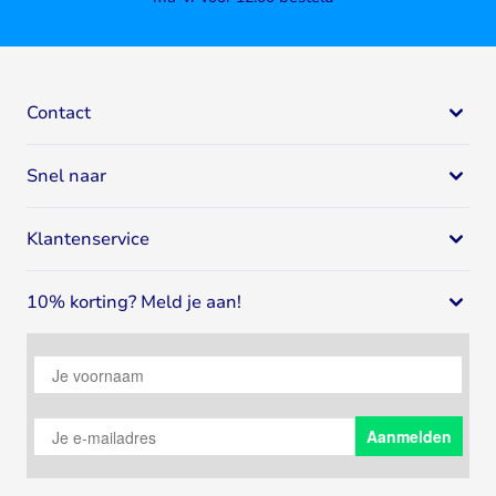
Contact
Bodystore
Snel naar
Mail:
klantenservice@bodystore.nl
Naar
contactgegevens
Eiwit supplementen
Specialist in gezondheid en fitness
Klantenservice
Eiwitshakes
Breed assortiment
Whey proteïne
Klantenservice
Deskundig advies
Sportvoeding
10% korting? Meld je aan!
Spaar voor korting
4.64
/
5
9376
Reviews
Creatine
Over Bodystore
Meld je aan voor onze nieuwsbrief en ontvang 10% korting
Pre-Workout
Verzending en bezorging
Je voornaam
op bestellingen vanaf €50.
Weight Gainers
Privacy policy
Supplementen
14 dagen bedenktijd
Je e-mailadres
Vitamines
Aanmelden
Bestellen vanuit België
Vitamine D
Betalen
Testosteron booster
Contact