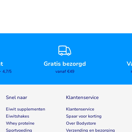
st
Gratis bezorgd
V
4,7/5
vanaf €49
Snel naar
Klantenservice
Eiwit supplementen
Klantenservice
Eiwitshakes
Spaar voor korting
Whey proteïne
Over Bodystore
Sportvoeding
Verzending en bezorging