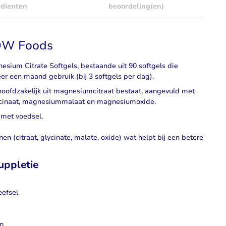
edienten
beoordeling(en)
NOW Foods
ium Citrate Softgels, bestaande uit 90 softgels die
 een maand gebruik (bij 3 softgels per dag).
hoofdzakelijk uit magnesiumcitraat bestaat, aangevuld met
cinaat, magnesiummalaat en magnesiumoxide.
 met voedsel.
n (citraat, glycinate, malate, oxide) wat helpt bij een betere
uppletie
eefsel
am