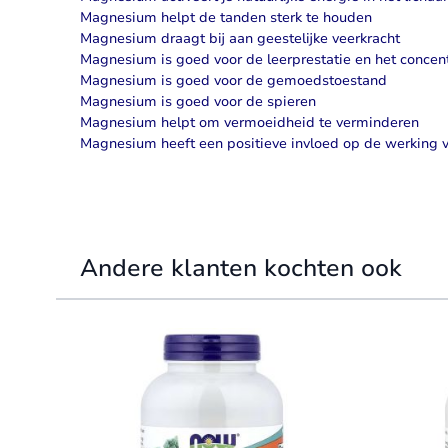
Magnesium helpt de tanden sterk te houden
Magnesium draagt bij aan geestelijke veerkracht
Magnesium is goed voor de leerprestatie en het conce
Magnesium is goed voor de gemoedstoestand
Magnesium is goed voor de spieren
Magnesium helpt om vermoeidheid te verminderen
Magnesium heeft een positieve invloed op de werking 
Andere klanten kochten ook
Navigating through the elements of the carousel is possible 
Press to skip carousel