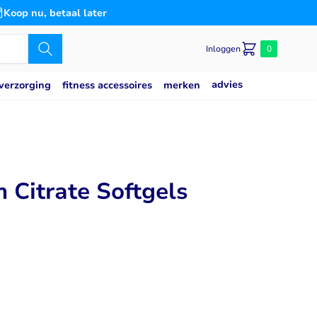
Koop nu, betaal later
Inloggen
0
advies
merken
verzorging
fitness accessoires
Caseine eiwit
poeder
Speciaal voor
Slaap
saat
g
Blaas
Citrate Softgels
es
n
Bloedsuikerspiegel
Detox
Gemoedstoestand
Gewrichten
(thiamine)
w
Hart & Bloedvaten
2
svermogen
Hersenen
Immuunsysteem