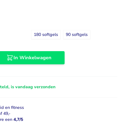
Libido
Bekijk alles
180 softgels
90 softgels
In Winkelwagen
steld, is vandaag verzonden
d en fitness
f 49,-
ore een
4,7/5