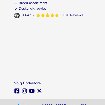
Breed assortiment
Deskundig advies
4.64
/
5
9376
Reviews
Volg Bodystore