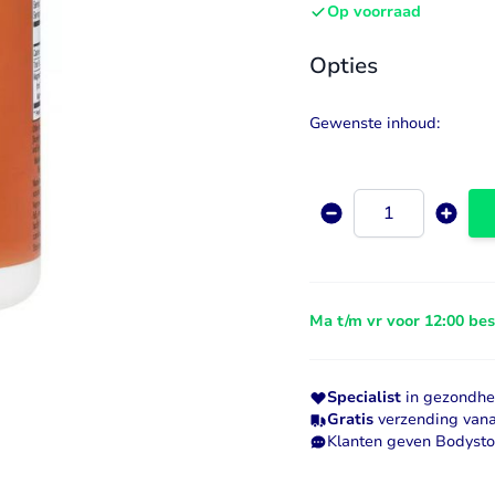
Op voorraad
Visolie & Omega
Vitamine D
Opties
Bekijk alles
Bekijk alles
Gewenste inhoud:
Aantal
Ma t/m vr voor 12:00 be
Specialist
in gezondhei
Gratis
verzending vana
Klanten geven Bodyst