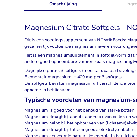
Omschrijving
Ingr
Magnesium Citrate Softgels - 
Dit is een voedingssupplement van NOW® Foods: Magnes
gezamenlijk voldoende magnesium leveren voor ongeveer
Het is een
magnesiumsupplement
in softgel-vorm dat 
andere goed opneembare vormen zoals magnesiumgly
Dagelijkse portie: 3 softgels (meestal qua aanbeveling)
Elementair magnesium: ± 400 mg per 3 softgels.
De softgels bevatten magnesium uit verschillende bronne
opname in het lichaam.
Typische voordelen van magnesium-s
Magnesium is goed voor het behoud van sterke botten
Magnesium draagt bij aan de aanmaak van cellen en w
Magnesium helpt bij het opbouwen van (lichaams)eiwit
Magnesium draagt bij tot een goede elektrolytenbalans
Magnesium activeert je natuurlijke energie in het licha