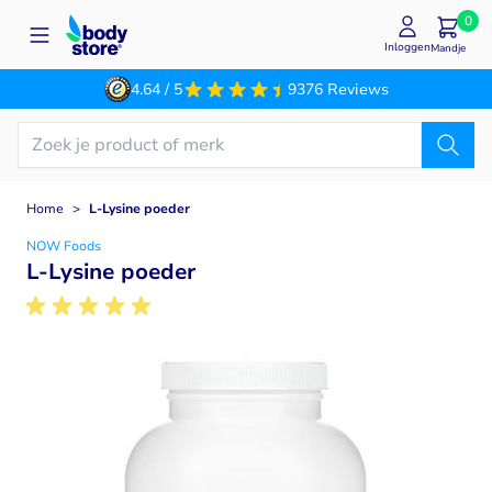
Ga naar de inhoud
0
Inloggen
Mandje
4.64 / 5
9376 Reviews
Home
>
L-Lysine poeder
NOW Foods
L-Lysine poeder
Main image
Click to view image in fullscreen