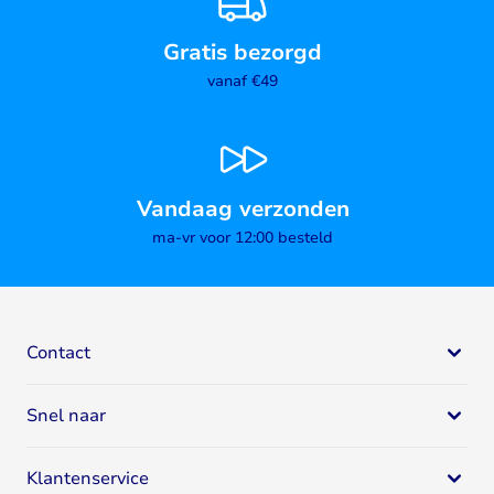
Gratis bezorgd
vanaf €49
Vandaag verzonden
ma-vr voor 12:00 besteld
Contact
Bodystore
Snel naar
Mail:
klantenservice@bodystore.nl
Naar
contactgegevens
Eiwit supplementen
Specialist in gezondheid en fitness
Klantenservice
Eiwitshakes