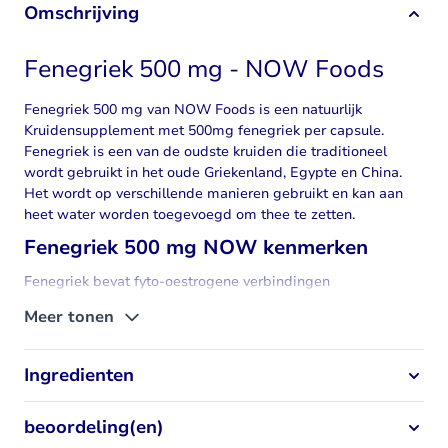
Omschrijving
Fenegriek 500 mg - NOW Foods
Fenegriek 500 mg van NOW Foods is een natuurlijk
Kruidensupplement met 500mg
fenegriek
per capsule.
Fenegriek is een van de oudste kruiden die traditioneel
wordt gebruikt in het oude Griekenland, Egypte en China.
Het wordt op verschillende manieren gebruikt en kan aan
heet water worden toegevoegd om thee te zetten.
Fenegriek 500 mg NOW kenmerken
Fenegriek bevat fyto-oestrogene verbindingen
Bevordert de eetlust*
Meer tonen
Draagt bij aan het behoud van een gezonde
bloedsuikerspiegel
*
Ook bekend als borstvoedingskruiden
Ingredienten
*Deze gezondheidsclaims, gemaakt op basis van
plantaardige inhoudsstoffen, zijn op dit moment in
beoordeling(en)
behandeling bij de EFSA.