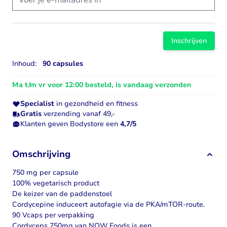
Inschrijven
Inhoud:
90 capsules
Ma t/m vr voor 12:00 besteld, is vandaag verzonden
Specialist
in gezondheid en fitness
Gratis
verzending vanaf 49,-
Klanten geven Bodystore een
4,7/5
Omschrijving
750 mg per capsule
100% vegetarisch product
De keizer van de paddenstoel
Cordycepine induceert autofagie via de PKA/mTOR-route.
90 Vcaps per verpakking
Cordyceps 750mg van NOW Foods is een