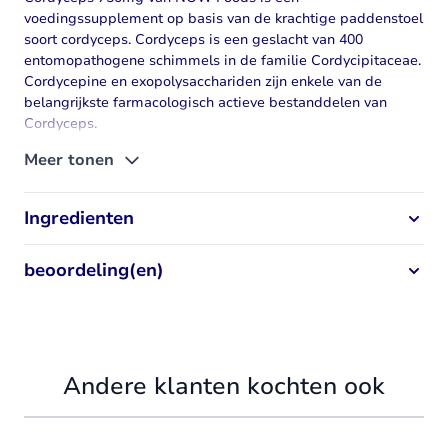
voedingssupplement op basis van de krachtige paddenstoel
soort
cordyceps
. Cordyceps is een geslacht van 400
entomopathogene schimmels in de familie Cordycipitaceae.
Cordycepine en exopolysacchariden zijn enkele van de
belangrijkste farmacologisch actieve bestanddelen van
Cordyceps.
Cordyceps 750mg NOW
Meer tonen
eigenschappen
Ingredienten
Cordyceps heeft talrijke bioactieve verbindingen, waaronder
polysacchariden en nucleosiden, die zijn onderzocht
beoordeling(en)
vanwege hun brede scala aan biologische activiteiten.
Categorie
Immuunsysteem
Andere klanten kochten ook