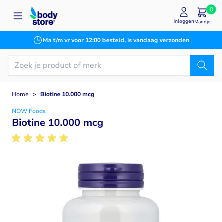
Ga naar de inhoud
0
Inloggen
Mandje
Ma t/m vr voor 12:00 besteld, is vandaag verzonden
Home
>
Biotine 10.000 mcg
NOW Foods
Biotine 10.000 mcg
Main image
Click to view image in fullscreen