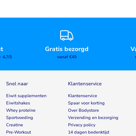
st
Gratis bezorgd
V
4,7/5
vanaf €49
Snel naar
Klantenservice
Eiwit supplementen
Klantenservice
Eiwitshakes
Spaar voor korting
Whey proteïne
Over Bodystore
Sportvoeding
Verzending en bezorging
Creatine
Privacy policy
Pre-Workout
14 dagen bedenktijd