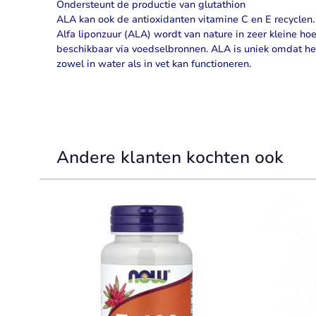
Ondersteunt de productie van glutathion
ALA kan ook de antioxidanten vitamine C en E recyclen.
Alfa liponzuur
(ALA) wordt van nature in zeer kleine ho
beschikbaar via voedselbronnen. ALA is uniek omdat het
zowel in water als in vet kan functioneren.
Andere klanten kochten ook
Navigating through the elements of the carousel is possible 
Press to skip carousel
Press to go to carousel navigation