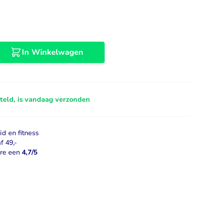
Libido
Bekijk alles
In Winkelwagen
steld, is vandaag verzonden
d en fitness
f 49,-
ore een
4,7/5