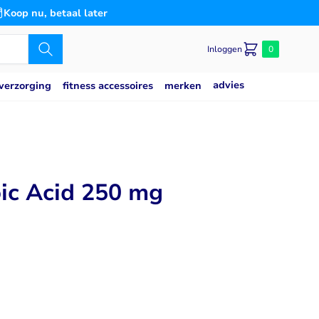
Koop nu, betaal later
Inloggen
0
advies
merken
verzorging
fitness accessoires
Caseine eiwit
poeder
Speciaal voor
Slaap
saat
g
Blaas
ic Acid 250 mg
es
n
Bloedsuikerspiegel
Detox
Gemoedstoestand
Gewrichten
(thiamine)
w
Hart & Bloedvaten
2
svermogen
Hersenen
Immuunsysteem