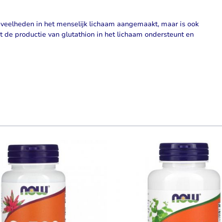
eveelheden in het menselijk lichaam aangemaakt, maar is ook
 de productie van glutathion in het lichaam ondersteunt en
using the tab key. You can skip the carousel or go straight to carouse