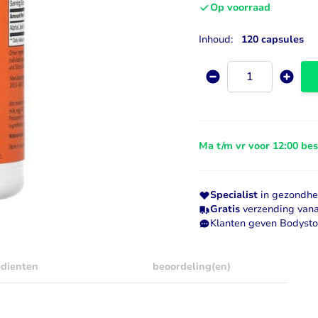
Op voorraad
Visolie & Omega
Vitamine D
Inhoud:
120 capsules
Bekijk alles
Bekijk alles
Aantal
Ma t/m vr voor 12:00 be
Specialist
in gezondhei
Gratis
verzending vana
Klanten geven Bodyst
edienten
beoordeling(en)