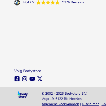
4.64
/
5
9376
Reviews
Volg Bodystore
© 2002 - 2026 Bodystore B.V.
Vogt 19, 6422 RK Heerlen
Algemene voorwaarden
|
Disclaimer
|
Co