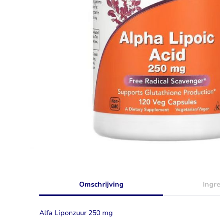
Taurine
Rhodiola
Bekijk alles
Bekijk alles
Omschrijving
Ingr
Alfa Liponzuur 250 mg