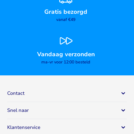
Gratis bezorgd
vanaf €49
Vandaag verzonden
ma-vr voor 12:00 besteld
Contact
Bodystore
Snel naar
Mail:
klantenservice@bodystore.nl
Naar
contactgegevens
Eiwit supplementen
Specialist in gezondheid en fitness
Klantenservice
Eiwitshakes
Breed assortiment