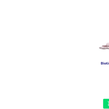
Taurine
Rhodiola
Bekijk alles
Bekijk alles
Biot