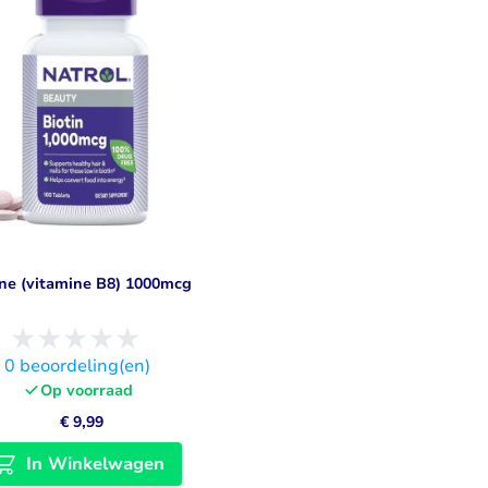
Visolie & Omega
Vitamine D
Bekijk alles
Bekijk alles
ine (vitamine B8) 1000mcg
0
beoordeling(en)
Op voorraad
€ 9,99
In Winkelwagen