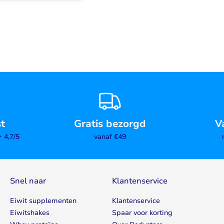
st
Gratis bezorgd
V
4,7/5
vanaf €49
Snel naar
Klantenservice
Eiwit supplementen
Klantenservice
Eiwitshakes
Spaar voor korting