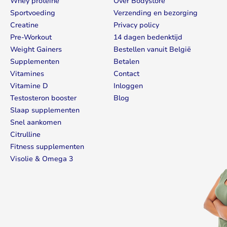
Whey proteïne
Over Bodystore
Sportvoeding
Verzending en bezorging
Creatine
Privacy policy
Pre-Workout
14 dagen bedenktijd
Weight Gainers
Bestellen vanuit België
Supplementen
Betalen
Vitamines
Contact
Vitamine D
Inloggen
Testosteron booster
Blog
Slaap supplementen
Snel aankomen
Citrulline
Fitness supplementen
Visolie & Omega 3