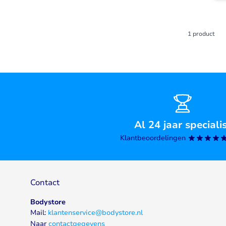
1
product
Al 24 jaar speciali
Klantbeoordelingen
Contact
Bodystore
Mail:
klantenservice@bodystore.nl
Naar
contactgegevens