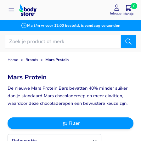
Ga naar de inhoud
0
Inloggen
Mandje
Ma t/m vr voor 12:00 besteld, is vandaag verzonden
Home
>
Brands
>
Mars Protein
Mars Protein
De nieuwe Mars Protein Bars bevatten 40% minder suiker
dan je standaard Mars chocoladereep en meer eiwitten,
waardoor deze chocoladerepen een bewustere keuze zijn.
Filter