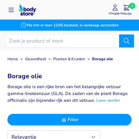
Ga naar de inhoud
0
Inloggen
Mandje
Ma t/m vr voor 12:00 besteld, is vandaag verzonden
Home
>
Gezondheid
>
Planten & Kruiden
>
Borage olie
Borage olie
Borage olie is een rijke bron van het belangrijke vetzuur
gamma-linoleenzuur (GLA). De zaden van de plant Borago
officinalis zijn bijzonder rijk aan dit vetzuur.
Lees verder
Filter