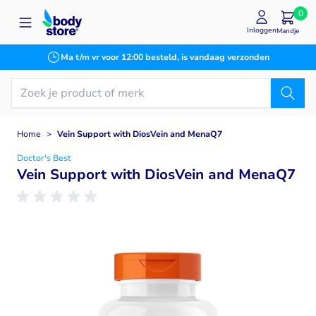
Ga naar de inhoud
0
Inloggen
Mandje
Ma t/m vr voor 12:00 besteld, is vandaag verzonden
Home
>
Vein Support with DiosVein and MenaQ7
Doctor's Best
Vein Support with DiosVein and MenaQ7
Main image
Click to view image in fullscreen