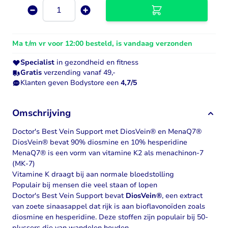
Aantal
Ma t/m vr voor 12:00 besteld, is vandaag verzonden
Specialist
in gezondheid en fitness
Gratis
verzending vanaf 49,-
Klanten geven Bodystore een
4,7/5
Omschrijving
Doctor's Best Vein Support met DiosVein® en MenaQ7®
DiosVein® bevat 90% diosmine en 10% hesperidine
MenaQ7® is een vorm van vitamine K2 als menachinon-7
(MK-7)
Vitamine K draagt bij aan normale bloedstolling
Populair bij mensen die veel staan of lopen
Doctor's Best Vein Support bevat
DiosVein®
, een extract
van zoete sinaasappel dat rijk is aan bioflavonoïden zoals
diosmine en hesperidine. Deze stoffen zijn populair bij 50-
plussers die van wandelen houden.