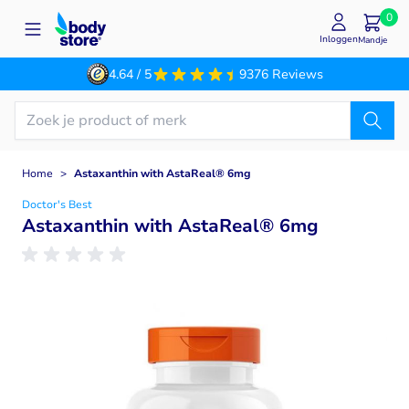
Ga naar de inhoud
0
Inloggen
Mandje
4.64 / 5
9376 Reviews
Home
>
Astaxanthin with AstaReal® 6mg
Doctor's Best
Astaxanthin with AstaReal® 6mg
Main image
Click to view image in fullscreen