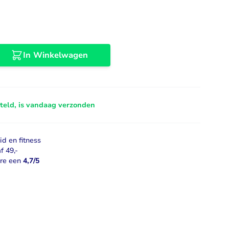
Libido
Bekijk alles
In Winkelwagen
steld, is vandaag verzonden
d en fitness
f 49,-
ore een
4,7/5