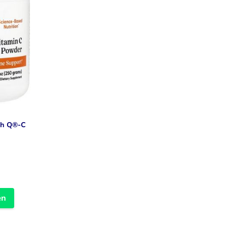
th Q®-C
en