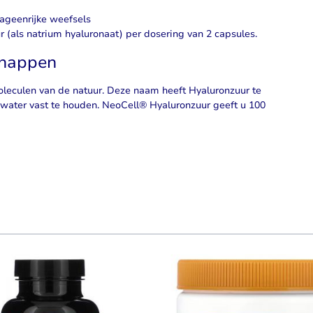
lageenrijke weefsels
(als natrium hyaluronaat) per dosering van 2 capsules.
chappen
leculen van de natuur. Deze naam heeft Hyaluronzuur te
 water vast te houden. NeoCell® Hyaluronzuur geeft u 100
using the tab key. You can skip the carousel or go straight to carouse