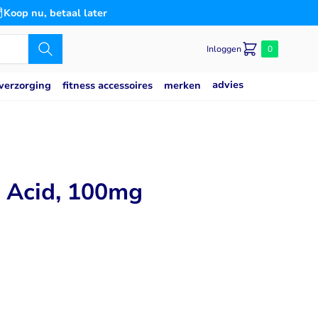
Koop nu, betaal later
Inloggen
0
advies
merken
verzorging
fitness accessoires
Caseine eiwit
poeder
Speciaal voor
Slaap
saat
g
Blaas
 Acid, 100mg
es
n
Bloedsuikerspiegel
Detox
Gemoedstoestand
Gewrichten
(thiamine)
w
Hart & Bloedvaten
2
svermogen
Hersenen
Immuunsysteem