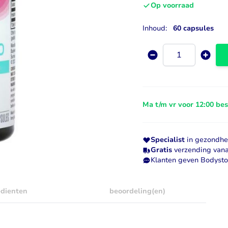
Op voorraad
Visolie & Omega
Vitamine D
Inhoud:
60 capsules
Bekijk alles
Bekijk alles
Aantal
Ma t/m vr voor 12:00 be
Specialist
in gezondhei
Gratis
verzending vana
Klanten geven Bodyst
edienten
beoordeling(en)