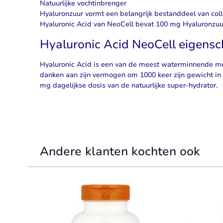
Natuurlijke vochtinbrenger
Hyaluronzuur vormt een belangrijk bestanddeel van col
Hyaluronic Acid van NeoCell bevat 100 mg Hyaluronzuur 
Hyaluronic Acid NeoCell eigens
Hyaluronic Acid is een van de meest waterminnende mo
danken aan zijn vermogen om 1000 keer zijn gewicht in
mg dagelijkse dosis van de natuurlijke
super-hydrator
.
Andere klanten kochten ook
Navigating through the elements of the carousel is possible 
Press to skip carousel