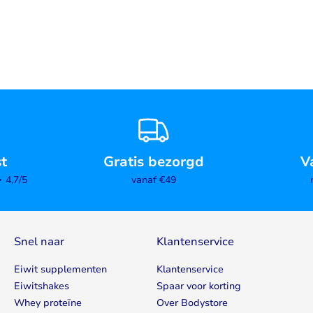
st
Gratis bezorgd
V
4,7/5
vanaf €49
Snel naar
Klantenservice
Eiwit supplementen
Klantenservice
Eiwitshakes
Spaar voor korting
Whey proteïne
Over Bodystore